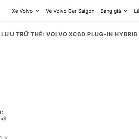
Xe Volvo
Về Volvo Car Saigon
Bảng giá
Lá
LƯU TRỮ THẺ:
VOLVO XC60 PLUG-IN HYBRID
a:
iết
 SUV