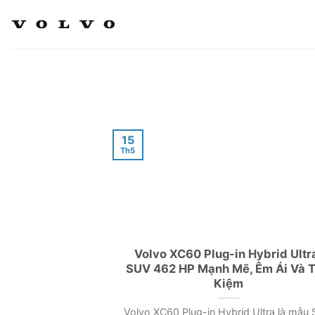
Chuyển
đến
nội
dung
15
Th5
Volvo XC60 Plug-in Hybrid Ultr
SUV 462 HP Mạnh Mẽ, Êm Ái Và T
Kiệm
Volvo XC60 Plug-in Hybrid Ultra là mẫu