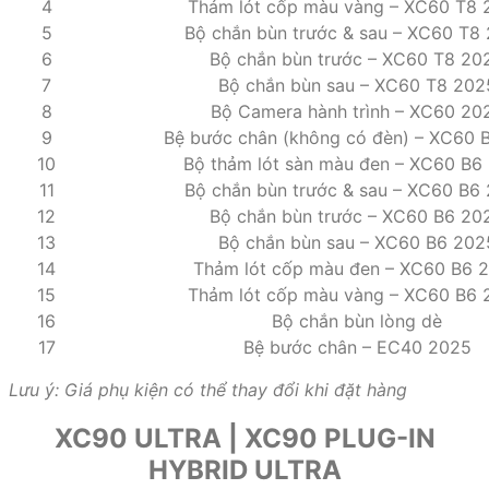
4
Thảm lót cốp màu vàng – XC60 T8 
5
Bộ chắn bùn trước & sau – XC60 T8
6
Bộ chắn bùn trước – XC60 T8 20
7
Bộ chắn bùn sau – XC60 T8 202
8
Bộ Camera hành trình – XC60 20
9
Bệ bước chân (không có đèn) – XC60 
10
Bộ thảm lót sàn màu đen – XC60 B6
11
Bộ chắn bùn trước & sau – XC60 B6
12
Bộ chắn bùn trước – XC60 B6 20
13
Bộ chắn bùn sau – XC60 B6 202
14
Thảm lót cốp màu đen – XC60 B6 
15
Thảm lót cốp màu vàng – XC60 B6 
16
Bộ chắn bùn lòng dè
17
Bệ bước chân – EC40 2025
Lưu ý: Giá phụ kiện có thể thay đổi khi đặt hàng
XC90 ULTRA | XC90 PLUG-IN
HYBRID ULTRA