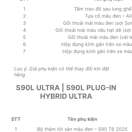
1
Tấm treo đồ sau lưng ghế 
2
Tựa cổ màu đen – All
3
Gối thoải mái màu đen (sợi Sor
4
Gối thoải mái màu nâu hạt dẽ (sợi 
5
Gối thoải mái màu đen (vải le
6
Hộp đựng kính gắn trên xe màu 
7
Hộp đựng kính gắn trên xe màu
Lưu ý: Giá phụ kiện có thể thay đổi khi đặt
hàng
S90L ULTRA | S90L PLUG-IN
HYBRID ULTRA
STT
Tên phụ kiện
1
Bộ thảm lót sàn màu đen – S90 T8 2025