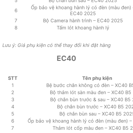
5
Bộ chắn bùn sau – EC40 2025
Ốp bảo vệ khoang hành lý có đèn (màu đen) 
6
EC40 2025
7
Bộ Camera hành trình – EC40 2025
8
Tấm lót khoang hành lý
Lưu ý: Giá phụ kiện có thể thay đổi khi đặt hàng
EC40
STT
Tên phụ kiện
1
Bệ bước chân không có đèn – XC40 B
2
Bộ thảm lót sàn màu đen – XC40 B5
3
Bộ chắn bùn trước & sau – XC40 B5
4
Bộ chắn bùn trước – XC40 B5 20
5
Bộ chắn bùn sau – XC40 B5 202
6
Ốp bảo vệ khoang hành lý có đèn (màu đen) 
7
Thảm lót cốp màu đen – XC40 B5 