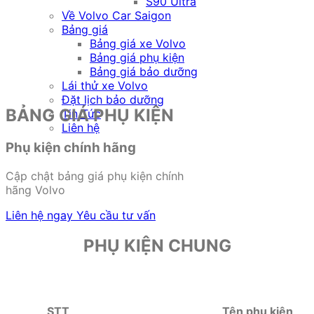
S90 Ultra
Về Volvo Car Saigon
Bảng giá
Bảng giá xe Volvo
Bảng giá phụ kiện
Bảng giá bảo dưỡng
Lái thử xe Volvo
Đặt lịch bảo dưỡng
BẢNG GIÁ PHỤ KIỆN
Tin Tức
Liên hệ
Phụ kiện chính hãng
Cập chật bảng giá phụ kiện chính
hãng Volvo
Liên hệ ngay
Yêu cầu tư vấn
PHỤ KIỆN CHUNG
STT
Tên phụ kiện