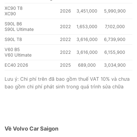
XC90 T8
2026
3,451,000
5,990,900
7
XC90
S90L B6
2022
1,653,000
7,102,000
5,
S90L Ultimate
S90L T8
2022
3,616,000
6,739,900
7
V60 B5
2022
3,616,000
6,155,900
5,
V60 Ultimate
EC40 2026
2025
689,000
3,034,900
6
Lưu ý: Chi phí trên đã bao gồm thuế VAT 10% và chưa
bao gồm chi phí phát sinh trong quá trình sửa chữa
Về Volvo Car Saigon