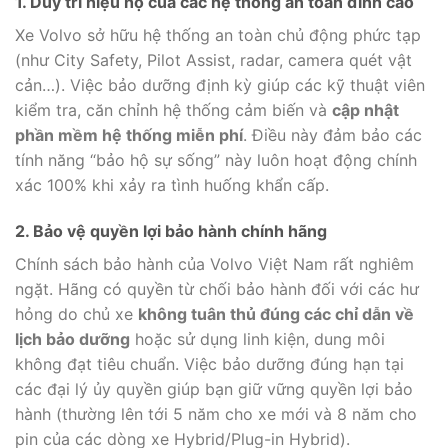
1. Duy trì hiệu hộ của các hệ thống an toàn đỉnh cao
Xe Volvo sở hữu hệ thống an toàn chủ động phức tạp
(như City Safety, Pilot Assist, radar, camera quét vật
cản…). Việc bảo dưỡng định kỳ giúp các kỹ thuật viên
kiểm tra, căn chỉnh hệ thống cảm biến và
cập nhật
phần mềm hệ thống miễn phí
. Điều này đảm bảo các
tính năng “bảo hộ sự sống” này luôn hoạt động chính
xác 100% khi xảy ra tình huống khẩn cấp.
2. Bảo vệ quyền lợi bảo hành chính hãng
Chính sách bảo hành của Volvo Việt Nam rất nghiêm
ngặt. Hãng có quyền từ chối bảo hành đối với các hư
hỏng do chủ xe
không tuân thủ đúng các chỉ dẫn về
lịch bảo dưỡng
hoặc sử dụng linh kiện, dung môi
không đạt tiêu chuẩn. Việc bảo dưỡng đúng hạn tại
các đại lý ủy quyền giúp bạn giữ vững quyền lợi bảo
hành (thường lên tới 5 năm cho xe mới và 8 năm cho
pin của các dòng xe Hybrid/Plug-in Hybrid).