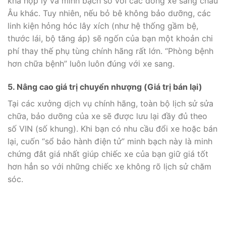
khá hợp lý và minh bạch so với các dòng xe sang châu
Âu khác. Tuy nhiên, nếu bỏ bê không bảo dưỡng, các
linh kiện hỏng hóc lây xích (như hệ thống gầm bệ,
thước lái, bộ tăng áp) sẽ ngốn của bạn một khoản chi
phí thay thế phụ tùng chính hãng rất lớn. “Phòng bệnh
hơn chữa bệnh” luôn luôn đúng với xe sang.
5. Nâng cao giá trị chuyển nhượng (Giá trị bán lại)
Tại các xưởng dịch vụ chính hãng, toàn bộ lịch sử sửa
chữa, bảo dưỡng của xe sẽ được lưu lại đầy đủ theo
số VIN (số khung). Khi bạn có nhu cầu đổi xe hoặc bán
lại, cuốn “sổ bảo hành điện tử” minh bạch này là minh
chứng đắt giá nhất giúp chiếc xe của bạn giữ giá tốt
hơn hẳn so với những chiếc xe không rõ lịch sử chăm
sóc.