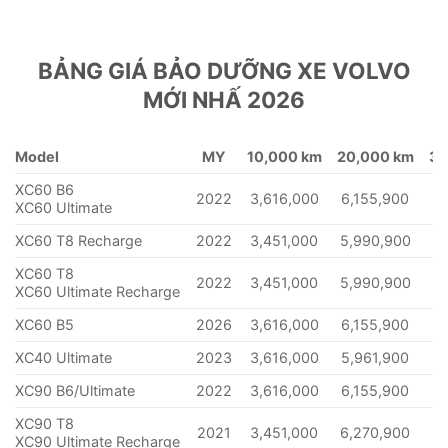
BẢNG GIÁ BẢO DƯỠNG XE VOLVO
MỚI NHẤ 2026
Model
MY
10,000 km
20,000 km
30
XC60 B6
2022
3,616,000
6,155,900
7
XC60 Ultimate
XC60 T8 Recharge
2022
3,451,000
5,990,900
7
XC60 T8
2022
3,451,000
5,990,900
7
XC60 Ultimate Recharge
XC60 B5
2026
3,616,000
6,155,900
7
XC40 Ultimate
2023
3,616,000
5,961,900
7
XC90 B6/Ultimate
2022
3,616,000
6,155,900
5,
XC90 T8
2021
3,451,000
6,270,900
5,
XC90 Ultimate Recharge